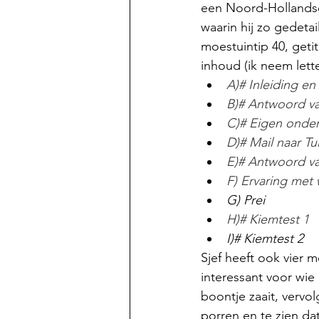
een Noord-Hollandse 
waarin hij zo gedetai
moestuintip 40, geti
inhoud (ik neem letter
A)# Inleiding en
B)# Antwoord va
C)# Eigen onde
D)# Mail naar T
E)# Antwoord va
F) Ervaring met 
G) Prei
H)# Kiemtest 1
I)# Kiemtest 2
Sjef heeft ook vier 
interessant voor wie 
boontje zaait, vervo
porren en te zien d