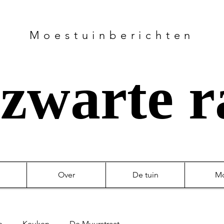
Moestuinberichten
zwarte 
Over
De tuin
M
e
Keuken
De Muurstraat