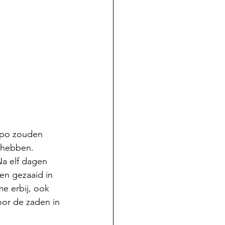
mpo zouden 
 hebben. 
 Na elf dagen 
en gezaaid in 
e erbij, ook 
or de zaden in 