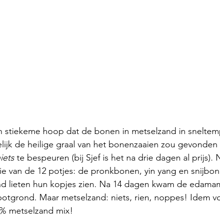
ijn stiekeme hoop dat de bonen in metselzand in snelte
lijk de heilige graal van het bonenzaaien zou gevonden
iets
 te bespeuren (bij Sjef is het na drie dagen al prijs).
rie van de 12 potjes: de pronkbonen, yin yang en snijbon
nd lieten hun kopjes zien. Na 14 dagen kwam de edamam
otgrond. Maar metselzand: niets, rien, noppes! Idem vo
% metselzand mix!