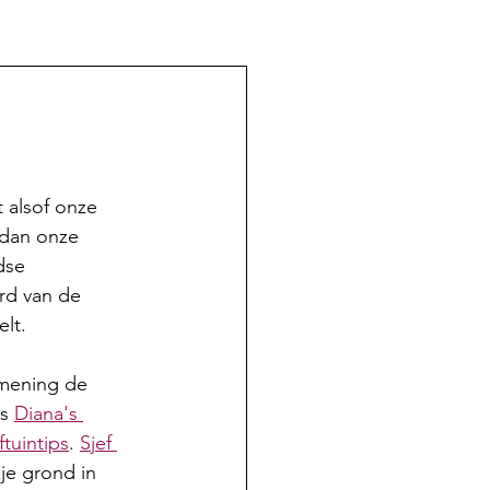
kt alsof onze 
 dan onze 
dse 
rd van de 
lt. 
 mening de 
s 
Diana's 
ftuintips
. 
Sjef 
kje grond in 