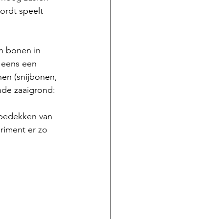
ordt speelt 
n bonen in 
 eens een 
nen (snijbonen, 
nde zaaigrond: 
 bedekken van 
riment er zo 