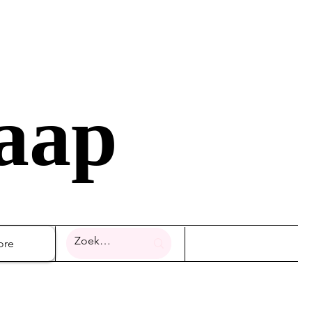
raap
ore