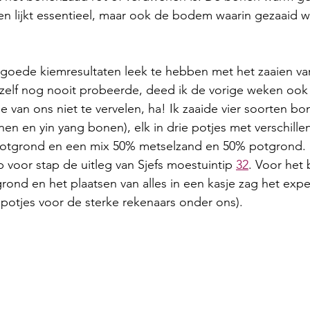
n lijkt essentieel, maar ook de bodem waarin gezaaid w
d goede kiemresultaten leek te hebben met het zaaien va
 zelf nog nooit probeerde, deed ik de vorige weken ook
e van ons niet te vervelen, ha! Ik zaaide vier soorten bo
n en yin yang bonen), elk in drie potjes met verschille
potgrond en een mix 50% metselzand en 50% potgrond. 
p voor stap de uitleg van Sjefs moestuintip 
32
. Voor het
ond en het plaatsen van alles in een kasje zag het expe
2 potjes voor de sterke rekenaars onder ons).