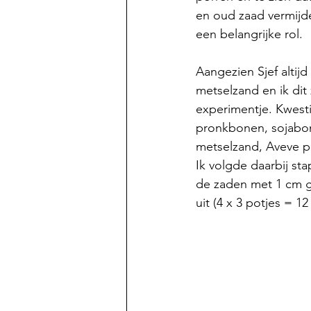
en oud zaad vermijde
een belangrijke rol.
Aangezien Sjef altij
metselzand en ik dit
experimentje. Kwesti
pronkbonen, sojabone
metselzand, Aveve 
Ik volgde daarbij sta
de zaden met 1 cm gr
uit (4 x 3 potjes = 1