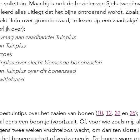
volkstuin. Maar hij is ook de bezieler van Sjefs tweeënve
lleerd alles uitlegt dat het bijna ontroerend wordt. Zoals
teld 'Info over groentenzaad, te lezen op een zaadzakje'.
lijk over):
 vraag aan zaadhandel Tuinplus
n Tuinplus
rzoek
uinplus over slecht kiemende bonenzaden
n Tuinplus over dit bonenzaad
witlofzaad
moestuintips over het zaaien van bonen (
10
, 
12
, 
32
 en 
35
);
al eens een boontje (voor)zaait. Of, voor wie zoals mij, a
lgens twee weken vruchteloos wacht, om dan ten slotte i
at het bonenzaad rot of verdwenen is. De bonen warm g