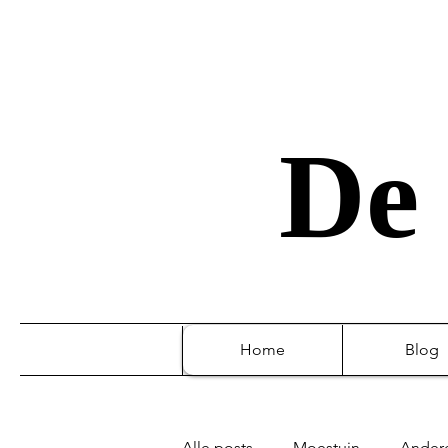
De 
Home
Blog
Alle posts
Moestuin
Ander