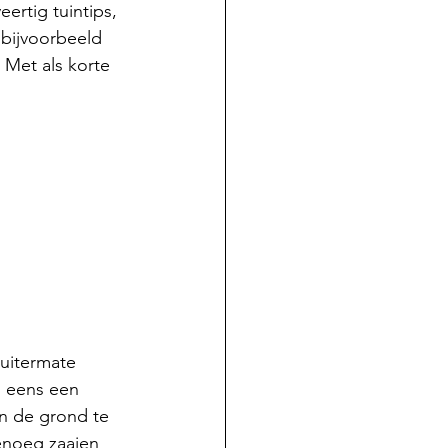
ertig tuintips, 
 bijvoorbeeld 
 Met als korte 
 uitermate 
l eens een 
n de grond te 
enoeg zaaien 