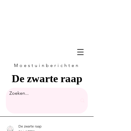
Moestuinberichten
De zwarte raap
De zwarte raap