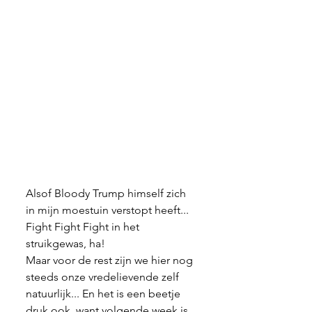
Alsof Bloody Trump himself zich 
in mijn moestuin verstopt heeft... 
Fight Fight Fight in het 
struikgewas, ha!
Maar voor de rest zijn we hier nog 
steeds onze vredelievende zelf 
natuurlijk... En het is een beetje 
druk ook, want volgende week is 