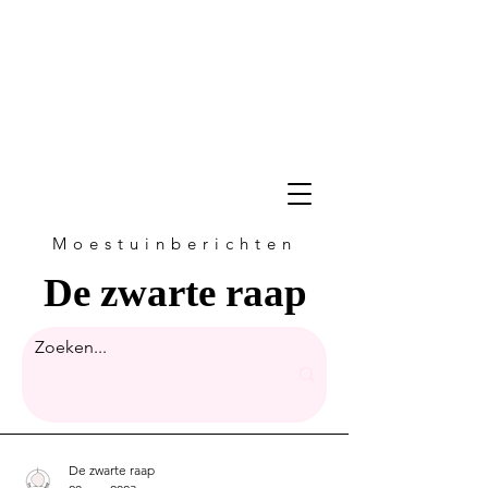
Moestuinberichten
De zwarte raap
De zwarte raap