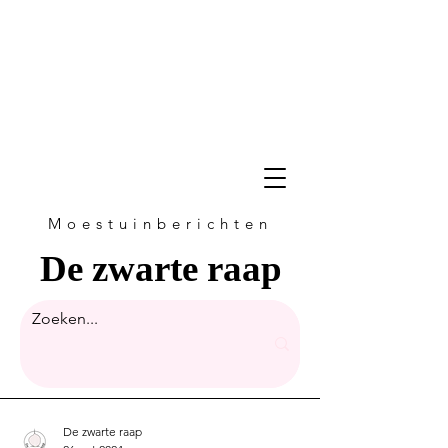
Moestuinberichten
De zwarte raap
De zwarte raap