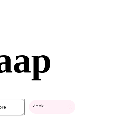
raap
ore