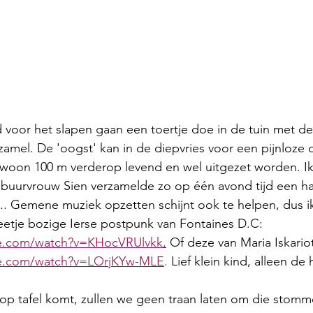
 voor het slapen gaan een toertje doe in de tuin met de
zamel. De 'oogst' kan in de diepvries voor een pijnloze d
ewoon 100 m verderop levend en wel uitgezet worden. Ik z
buurvrouw Sien verzamelde zo op één avond tijd een hal
.. Gemene muziek opzetten schijnt ook te helpen, dus ik
etje bozige Ierse postpunk van Fontaines D.C: 
be.com/watch?v=KHocVRUlvkk
.
 Of deze van Maria Iskariot
be.com/watch?v=LOrjKYw-MLE
. 
Lief klein kind, alleen de
 op tafel komt, zullen we geen traan laten om die stomm