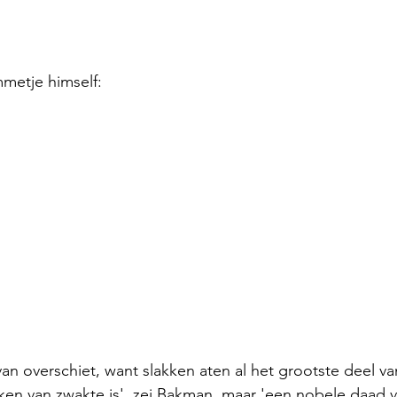
mmetje himself:
an overschiet, want slakken aten al het grootste deel va
ken van zwakte is', zei Bakman, maar 'een nobele daad v