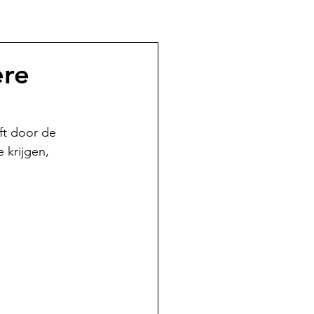
ere
ft door de 
 krijgen, 