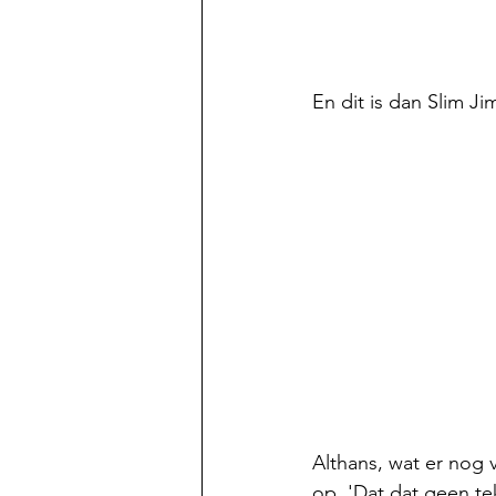
En dit is dan Slim Ji
Althans, wat er nog v
op. 'Dat dat geen te