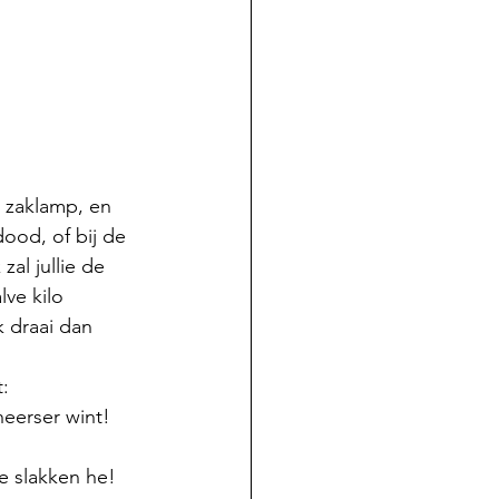
 zaklamp, en 
ood, of bij de 
al jullie de 
ve kilo 
 draai dan 
:  
 heerser wint!
e slakken he!