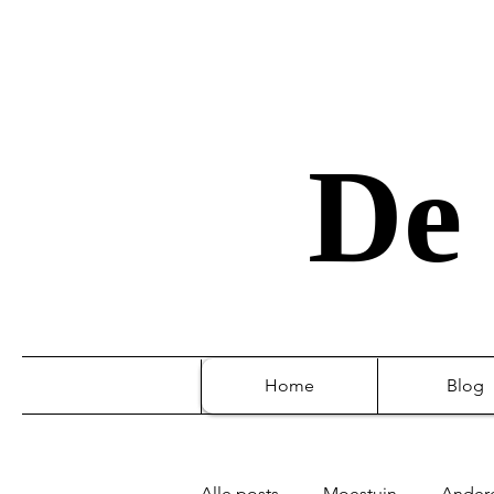
De 
Home
Blog
Alle posts
Moestuin
Ander