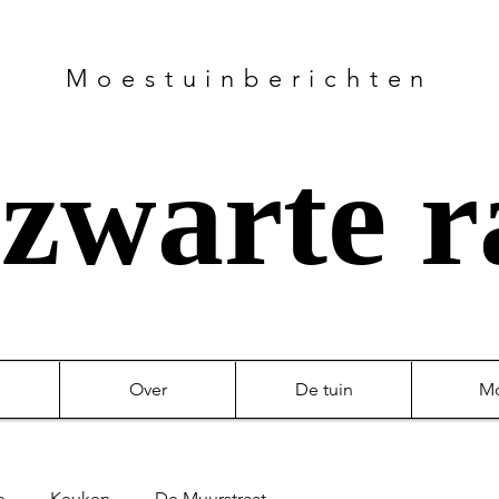
Moestuinberichten
zwarte 
Over
De tuin
M
e
Keuken
De Muurstraat