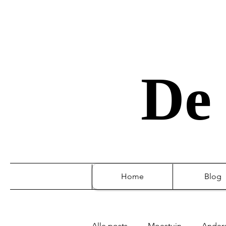
De 
Home
Blog
Alle posts
Moestuin
Ander