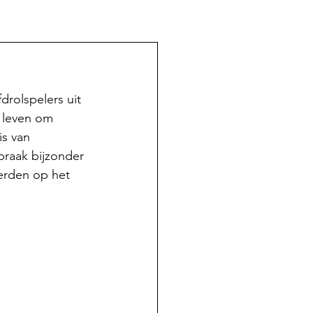
rolspelers uit 
t leven om 
s van 
praak bijzonder 
erden op het 