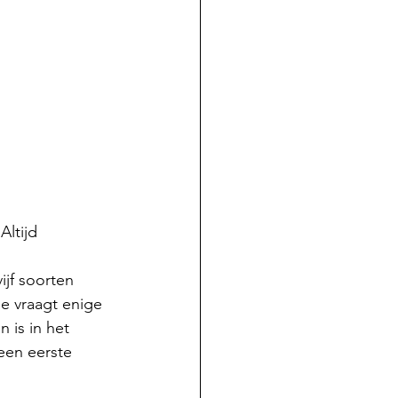
ltijd  
ijf soorten 
e vraagt enige 
 is in het 
een eerste 