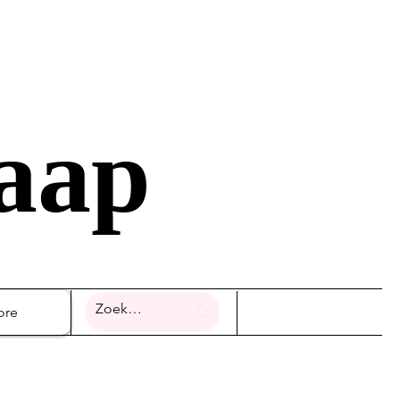
raap
ore