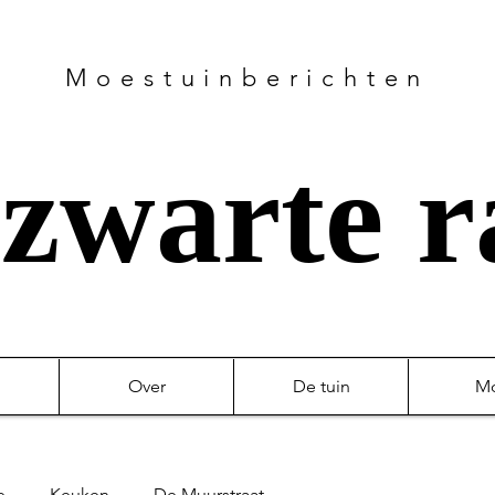
Moestuinberichten
zwarte 
Over
De tuin
M
e
Keuken
De Muurstraat