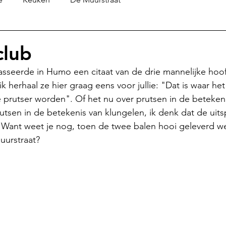
club
asseerde in Humo een citaat van de drie mannelijke hoofd
ik herhaal ze hier graag eens voor jullie: "Dat is waar he
e prutser worden". Of het nu over prutsen in de betekeni
rutsen in de betekenis van klungelen, ik denk dat de uits
. Want weet je nog, toen de twee balen hooi geleverd w
uurstraat? 