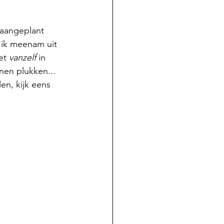
 aangeplant 
 ik meenam uit 
et 
vanzelf
 in 
en plukken... 
n, kijk eens 