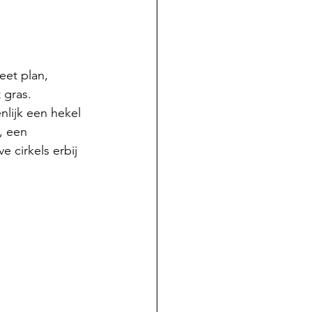
et plan, 
 gras.
lijk een hekel 
, een 
 cirkels erbij 