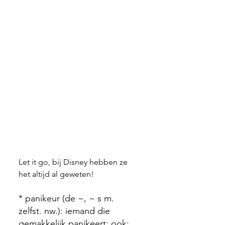
Let it go, bij Disney hebben ze 
het altijd al geweten!
* panikeur (de ~, ~ s m. 
zelfst. nw.): iemand die 
gemakkelijk panikeert; ook: 