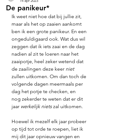
14 apr 2023
De panikeur*
Ik weet niet hoe dat bij jullie zit, 
maar als het op zaaien aankomt 
ben ik een grote panikeur. En een 
ongeduldigaard ook. Wat dus wil 
zeggen dat ik iets zaai en de dag 
nadien al zit te loeren naar het 
zaaipotje, heel zeker wetend dat 
de zaailingen deze keer 
niet
zullen uitkomen. Om dan toch de 
volgende dagen meermaals per 
dag het potje te checken, en  
nog zekerder te weten dat er dit 
jaar 
werkelijk niets
 zal uitkomen.
Hoewel ik mezelf elk jaar probeer 
op tijd tot orde te roepen, liet ik 
mij dit jaar opnieuw vangen en 