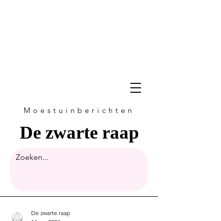
Moestuinberichten
De zwarte raap
De zwarte raap