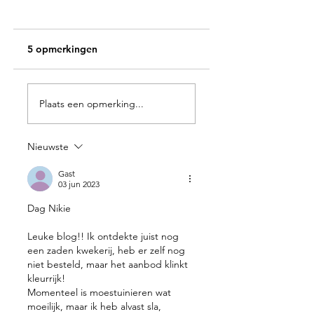
5 opmerkingen
Oh oh toverdrank
Lam Gods dat
Plaats een opmerking...
wegneemt de
zonden der werel
Nieuwste
Gast
03 jun 2023
Dag Nikie
Leuke blog!! Ik ontdekte juist nog 
een zaden kwekerij, heb er zelf nog 
niet besteld, maar het aanbod klinkt 
kleurrijk! 
Momenteel is moestuinieren wat 
moeilijk, maar ik heb alvast sla, 