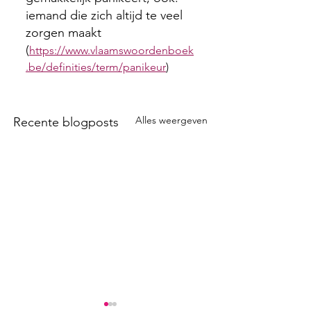
iemand die zich altijd te veel 
zorgen maakt 
(
https://www.vlaamswoordenboek
.be/definities/term/panikeur
)
Alles weergeven
Recente blogposts