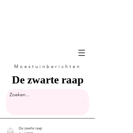
Moestuinberichten
De zwarte raap
De zwarte raap