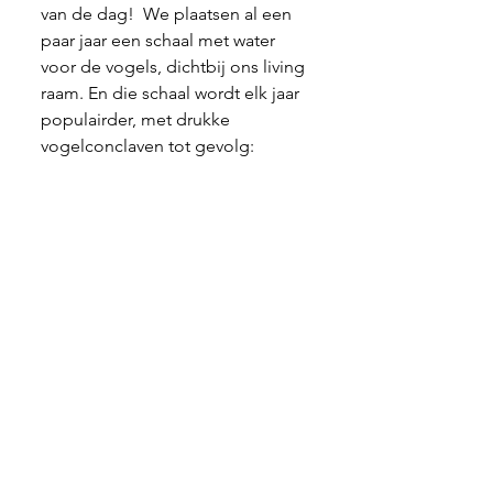
van de dag!  We plaatsen al een 
paar jaar een schaal met water 
voor de vogels, dichtbij ons living 
raam. En die schaal wordt elk jaar 
populairder, met drukke 
vogelconclaven tot gevolg:
Dat is zo'n plezier om naar te 
kijken, en een win-win want zowel 
de vogels als wijzelf zijn er blij 
mee...
Tot de volgende keer, en voor 
allen voor wie het van toepassing 