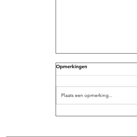
Opmerkingen
Plaats een opmerking...
De comeback van Patrick