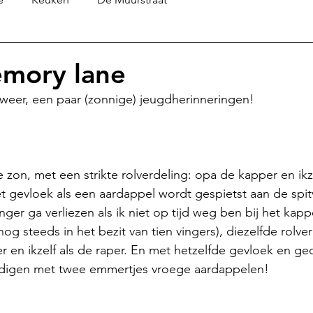
mory lane
weer, een paar (zonnige) jeugdherinneringen!
on, met een strikte rolverdeling: opa de kapper en ikz
t gevloek als een aardappel wordt gespietst aan de spit
nger ga verliezen als ik niet op tijd weg ben bij het kap
 nog steeds in het bezit van tien vingers), diezelfde rolve
 en ikzelf als de raper. En met hetzelfde gevloek en ge
indigen met twee emmertjes vroege aardappelen!