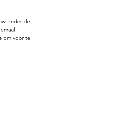
euw onder de 
lemaal 
e om voor te 