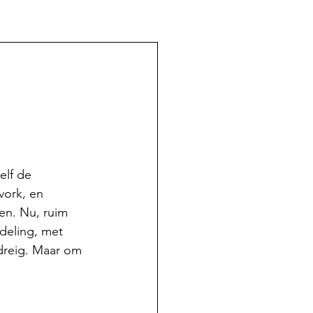
elf de 
vork, en 
pen. Nu, ruim 
rdeling, met 
dreig. Maar om 