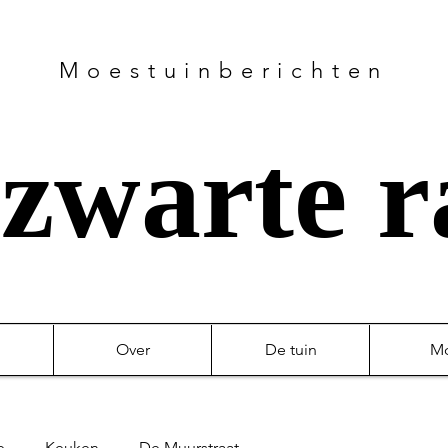
Moestuinberichten
zwarte 
Over
De tuin
M
e
Keuken
De Muurstraat