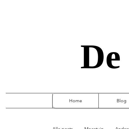
De 
Home
Blog
Alle posts
Moestuin
Ander