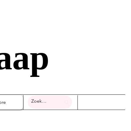
raap
ore