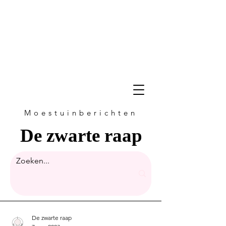
Moestuinberichten
De zwarte raap
De zwarte raap