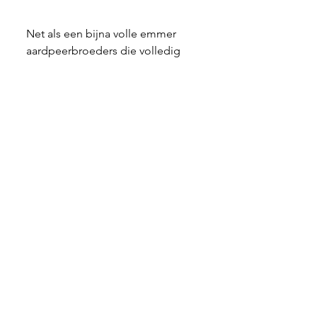
Net als een bijna volle emmer 
aardpeerbroeders die volledig 
losgebroken leken te zijn uit het 
bad. Oeioei. Maar om niet 
helemaal met kommer en kwel te 
eindigen: 't is hier ook nog wel 
eens plezant hoor! Met 
schilderwerken en felle verf, en 
drie vogeltjes die jullie vroeg of 
laat nog wel eens zullen 
ontmoeten: