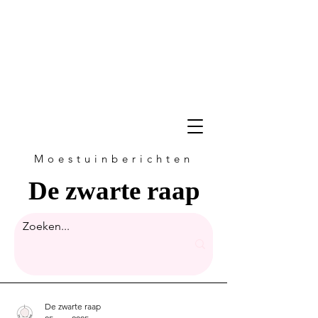
Moestuinberichten
De zwarte raap
De zwarte raap